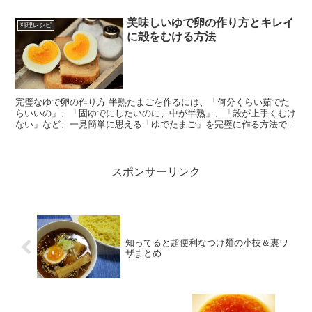
美味しいゆで卵の作り方とキレイ
料理レシピ
に殻をむける方法
完璧なゆで卵の作り方 半熟たまごを作るには、「何分くらい茹でた
らいいの」、「固ゆでにしたいのに、中が半熟」、「殻が上手くむけ
ない」など、一見簡単に思える「ゆでたまご」を完璧に作る方法で
す。 まずは、ゆでたまごの基本の作り方 ...
スポンサーリンク
知ってると超便利なつけ麺の小技＆裏ワ
ザまとめ