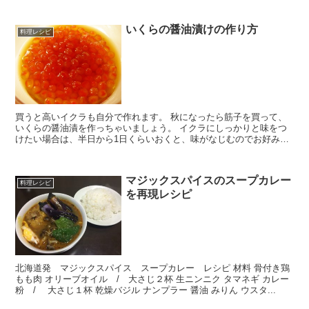
いくらの醤油漬けの作り方
料理レシピ
買うと高いイクラも自分で作れます。 秋になったら筋子を買って、
いくらの醤油漬を作っちゃいましょう。 イクラにしっかりと味をつ
けたい場合は、半日から1日くらいおくと、味がなじむのでお好みで
調整できます。 生筋子を食塩水でさっと洗い、汚れ...
マジックスパイスのスープカレー
料理レシピ
を再現レシピ
北海道発 マジックスパイス スープカレー レシピ 材料 骨付き鶏
もも肉 オリーブオイル / 大さじ２杯 生ニンニク タマネギ カレー
粉 / 大さじ１杯 乾燥バジル ナンプラー 醤油 みりん ウスタ...