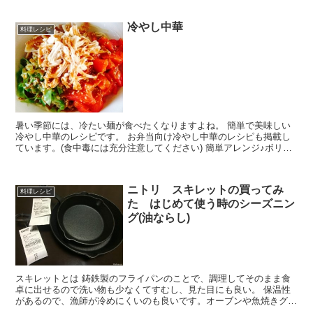
冷やし中華
料理レシピ
暑い季節には、冷たい麺が食べたくなりますよね。 簡単で美味しい
冷やし中華のレシピです。 お弁当向け冷やし中華のレシピも掲載し
ています。(食中毒には充分注意してください) 簡単アレンジ♪ボリュ
ームたっぷりゴマだれ冷やし中華料理名：冷やし中華...
ニトリ スキレットの買ってみ
料理レシピ
た はじめて使う時のシーズニン
グ(油ならし)
スキレットとは 鋳鉄製のフライパンのことで、調理してそのまま食
卓に出せるので洗い物も少なくてすむし、見た目にも良い。 保温性
があるので、漁師が冷めにくいのも良いです。オーブンや魚焼きグリ
ルでの調理も出来きます。 スキレット...