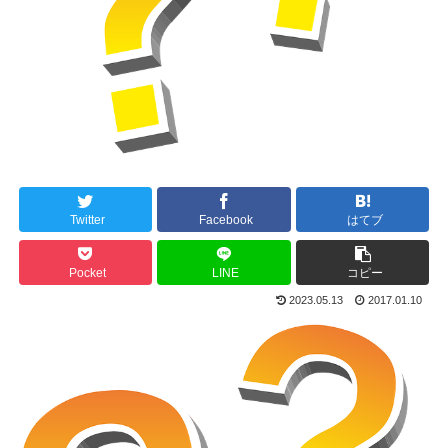
Twitter
Facebook
はてブ
Pocket
LINE
コピー
2023.05.13
2017.01.10