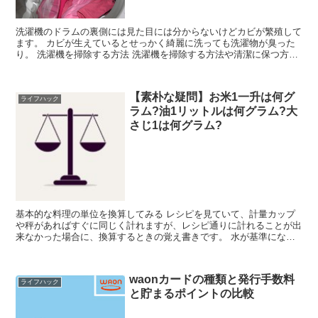
洗濯機のドラムの裏側には見た目には分からないけどカビが繁殖して
ます。 カビが生えているとせっかく綺麗に洗っても洗濯物が臭った
り。 洗濯機を掃除する方法 洗濯機を掃除する方法や清潔に保つ方法
を紹介します。 洗剤やお酢を入れる前...
【素朴な疑問】お米1一升は何グ
ライフハック
ラム?油1リットルは何グラム?大
さじ1は何グラム?
基本的な料理の単位を換算してみる レシピを見ていて、計量カップ
や秤があればすぐに同じく計れますが、レシピ通りに計れることが出
来なかった場合に、換算するときの覚え書きです。 水が基準になっ
ていて、1,000ml(1リットル)=1,00...
waonカードの種類と発行手数料
ライフハック
と貯まるポイントの比較