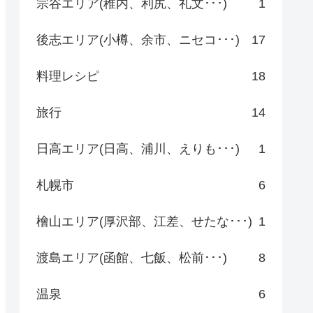
宗谷エリア(稚内、利尻、礼文･･･)
1
後志エリア(小樽、余市、ニセコ･･･)
17
料理レシピ
18
旅行
14
日高エリア(日高、浦川、えりも･･･)
1
札幌市
6
檜山エリア(厚沢部、江差、せたな･･･)
1
渡島エリア(函館、七飯、松前･･･)
8
温泉
6