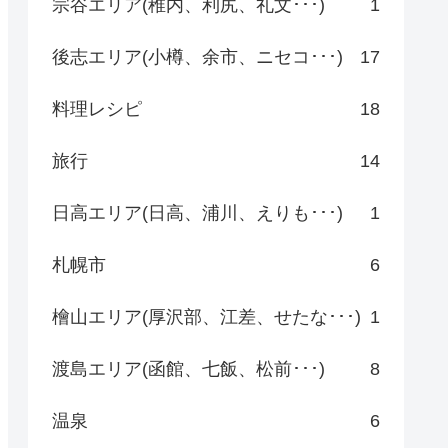
宗谷エリア(稚内、利尻、礼文･･･)
1
後志エリア(小樽、余市、ニセコ･･･)
17
料理レシピ
18
旅行
14
日高エリア(日高、浦川、えりも･･･)
1
札幌市
6
檜山エリア(厚沢部、江差、せたな･･･)
1
渡島エリア(函館、七飯、松前･･･)
8
温泉
6