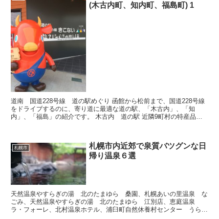
(木古内町、知内町、福島町) 1
道南 国道228号線 道の駅めぐり 函館から松前まで、国道228号線
をドライブするのに、寄り道に最適な道の駅、「木古内」、「知
内」、「福島」の紹介です。 木古内 道の駅 近隣9町村の特産品を
集めたショッピングエリアと、イタリア...
札幌市内近郊で泉質バツグンな日
札幌市
帰り温泉６選
天然温泉やすらぎの湯 北のたまゆら 桑園、札幌あいの里温泉 な
ごみ、天然温泉やすらぎの湯 北のたまゆら 江別店、恵庭温泉
ラ・フォーレ、北村温泉ホテル、浦臼町自然休養村センター うらう
す温泉