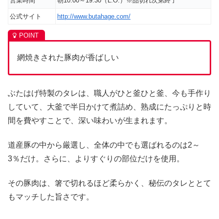
営業時間
朝10:00～19:30（L.O.）※品切れ次第終了
公式サイト
http://www.butahage.com/
網焼きされた豚肉が香ばしい
ぶたはげ特製のタレは、職人がひと釜ひと釜、今も手作り
していて、大釜で半日かけて煮詰め、熟成にたっぷりと時
間を費やすことで、深い味わいが生まれます。
道産豚の中から厳選し、全体の中でも選ばれるのは2～
3％だけ。さらに、よりすぐりの部位だけを使用。
その豚肉は、箸で切れるほど柔らかく、秘伝のタレととて
もマッチした旨さです。