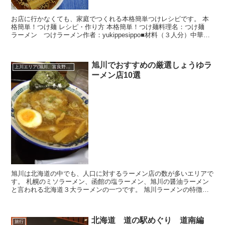
お店に行かなくても、家庭でつくれる本格簡単つけレシピです。 本
格簡単！つけ麺 レシピ・作り方 本格簡単！つけ麺料理名：つけ麺
ラーメン つけラーメン作者：yukippesippo■材料（３人分）中華麺
/ ３玉豚バラ肉 / １００g長ね...
旭川でおすすめの厳選しょうゆラ
上川エリア(旭川、富良野、美瑛･･･)
ーメン店10選
旭川は北海道の中でも、人口に対するラーメン店の数が多いエリアで
す。 札幌のミソラーメン、函館の塩ラーメン、旭川の醤油ラーメン
と言われる北海道３大ラーメンの一つです。 旭川ラーメンの特徴と
言えば、魚介類、豚骨、鶏ガラ、野菜で出汁を...
北海道 道の駅めぐり 道南編
旅行