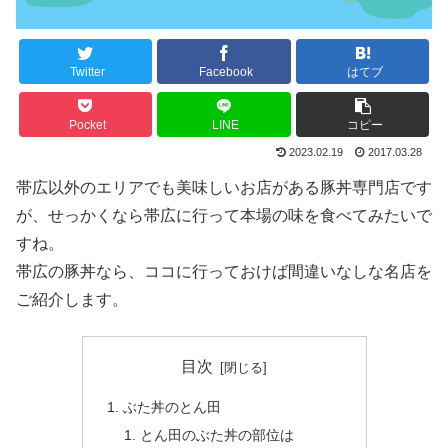
Twitter
Facebook
はてブ
Pocket
LINE
コピー
2023.02.19
2017.03.28
帯広以外のエリアでも美味しいお店がある豚丼専門店です
が、せっかくなら帯広に行って本場の味を食べてみたいで
すね。
帯広の豚丼なら、ココに行っておけば間違いなしな名店を
ご紹介します。
目次
ぶた丼のとん田
とん田のぶた丼の部位は