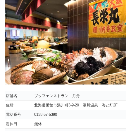
店舗名
ブッフェレストラン 月舟
住所
北海道函館市湯川町3-9-20 湯川温泉 海と灯2F
電話番号
0138-57-5390
定休日
無休