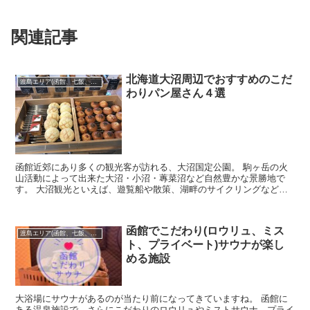
関連記事
北海道大沼周辺でおすすめのこだ
渡島エリア(函館、七飯、松前･･･)
わりパン屋さん４選
函館近郊にあり多くの観光客が訪れる、大沼国定公園。 駒ヶ岳の火
山活動によって出来た大沼・小沼・蓴菜沼など自然豊かな景勝地で
す。 大沼観光といえば、遊覧船や散策、湖畔のサイクリングなど自
然を身近に感じることができます。 大沼...
函館でこだわり(ロウリュ、ミス
渡島エリア(函館、七飯、松前･･･)
ト、プライベート)サウナが楽し
める施設
大浴場にサウナがあるのが当たり前になってきていますね。 函館に
ある温泉施設で、さらにこだわりのロウリュやミストサウナ、プライ