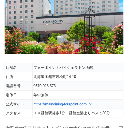
店舗名
フォーポイントバイシェラトン函館
住所
北海道函館市若松町14-10
電話番号
0570-026-573
定休日
年中無休
公式サイト
https://maindining-fourpoint.gorp.jp/
アクセス
ＪＲ函館駅徒歩1分、函館空港よりバスで20分
函館唯一のマリオット・インターナショナルのホテル「フ