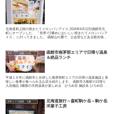
北海道初上陸の焼きたてメロンパンアイス 2016年6月12日函館市元
町にオープンした、 「世界で2番めにおいしい焼きたてメロンパンア
イス」 に行ってきました。 函館山の麓で、公会堂などある観光地に
オープンでした。 金沢発祥...
函館市南茅部エリアで日帰り温泉
渡島エリア(函館、七飯、松前･･･)
＆絶品ランチ
平成１６年に函館市と合併した南茅部町エリアの日帰り温泉施設と美
味しい食事が食べられるお店を紹介します。 函館市大船町の日帰り
入浴施設 2種類の天然温泉が楽しめる ひろめ荘 施設名 ひろめ荘 住
所 北海道函...
北海道旅行～森町駒ケ岳～駒ケ岳
渡島エリア(函館、七飯、松前･･･)
洋菓子工房