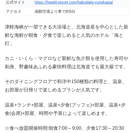
公式サイト
https://hewitt-resort.com/hakodate-yunokawa/
アクセス
函館空港より車で約5分
津軽海峡が一望できる大浴場と、北海道産を中心とした新
鮮な海鮮が朝食・夕食で楽しめると人気のホテル「海と
灯」
カニ・いくら・マグロなど新鮮な魚介類を使用した寿司や
刺身、野趣味あふれる豪快料理は北海道でも最大級です。
そのダイニングフロアで和洋中150種類の料理と、温泉、
お部屋が日帰りで楽しめるプランが人気です。
温泉+ランチ+部屋、温泉+夕食(ブッフェ)+部屋、温泉+夕
食(会席)+部屋、時間や予算によって楽しめます。
☆食べ放題開催時間:朝食7:00～9:00、夕食17:30～20:30