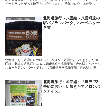
ベートサウナがある施設をご紹介します。 函館でロウリュが楽しめ
る施設 センチュリーマリーナ函館 ...
北海道旅行～八雲編～八雲町丘の
渡島エリア(函館、七飯、松前･･･)
駅パノラマパーク、ハーベスター
八雲
北海道にある八雲町丘の駅、ハーベスター八雲に行ってきました 今
回は、北海道八雲町にある八雲町情報交流物産館「丘の駅」とハーベ
スター八雲のレポートです。 八雲町情報交流物産館「丘の駅」 道央
道のパーキングエリアに併設されているこの施設。...
北海道旅行～函館編～「世界で2
渡島エリア(函館、七飯、松前･･･)
番めにおいしい焼きたてメロンパ
ンアイス」