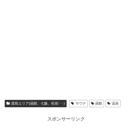
渡島エリア(函館、七飯、松前･･･)
サウナ
函館
温泉
スポンサーリンク