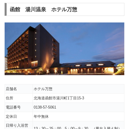
函館 湯川温泉 ホテル万惣
店舗名
ホテル万惣
住所
北海道函館市湯川町1丁目15-3
電話番号
0138-57-5061
定休日
年中無休
日帰り入浴営
13：30～25：00、5：00～9：30 （男女入替え制）