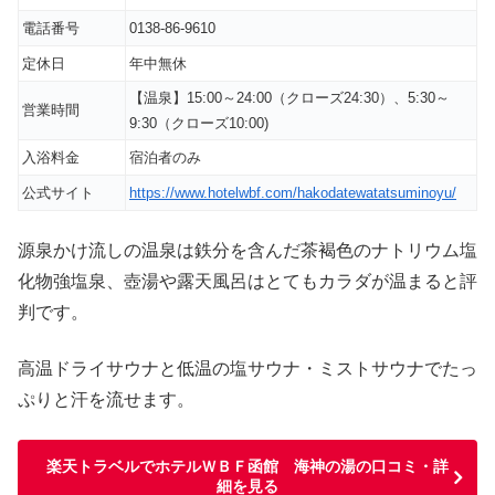
電話番号
0138-86-9610
定休日
年中無休
【温泉】15:00～24:00（クローズ24:30）、5:30～
営業時間
9:30（クローズ10:00)
入浴料金
宿泊者のみ
公式サイト
https://www.hotelwbf.com/hakodatewatatsuminoyu/
源泉かけ流しの温泉は鉄分を含んだ茶褐色のナトリウム塩
化物強塩泉、壺湯や露天風呂はとてもカラダが温まると評
判です。
高温ドライサウナと低温の塩サウナ・ミストサウナでたっ
ぷりと汗を流せます。
楽天トラベルでホテルＷＢＦ函館 海神の湯の口コミ・詳
細を見る