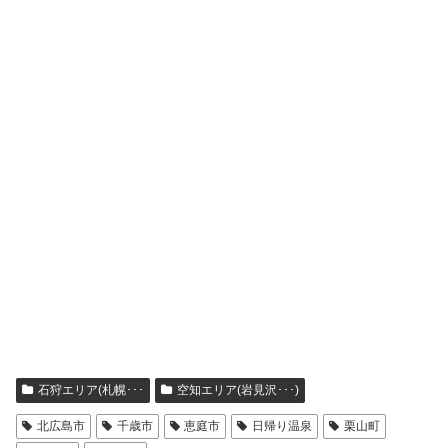
石狩エリア(札幌･･･
空知エリア(岩見沢･･･)
北広島市
千歳市
恵庭市
日帰り温泉
栗山町