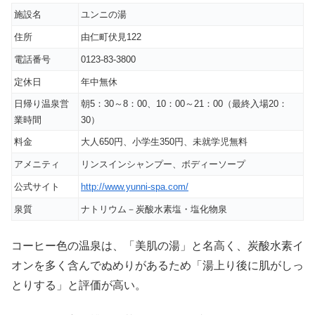
施設名
ユンニの湯
住所
由仁町伏見122
電話番号
0123-83-3800
定休日
年中無休
日帰り温泉営
朝5：30～8：00、10：00～21：00（最終入場20：
業時間
30）
料金
大人650円、小学生350円、未就学児無料
アメニティ
リンスインシャンプー、ボディーソープ
公式サイト
http://www.yunni-spa.com/
泉質
ナトリウム－炭酸水素塩・塩化物泉
コーヒー色の温泉は、「美肌の湯」と名高く、炭酸水素イ
オンを多く含んでぬめりがあるため「湯上り後に肌がしっ
とりする」と評価が高い。