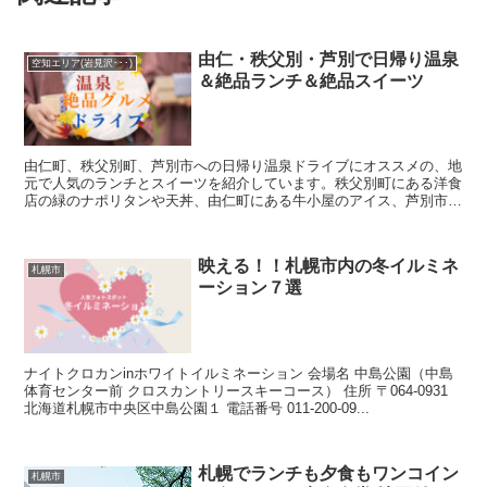
由仁・秩父別・芦別で日帰り温泉
空知エリア(岩見沢･･･)
＆絶品ランチ＆絶品スイーツ
由仁町、秩父別町、芦別市への日帰り温泉ドライブにオススメの、地
元で人気のランチとスイーツを紹介しています。秩父別町にある洋食
店の緑のナポリタンや天丼、由仁町にある牛小屋のアイス、芦別市の
郷土料理であるガタタンラーメンなど、行ったらぜひ食べたいご当地
メニュー。
映える！！札幌市内の冬イルミネ
札幌市
ーション７選
ナイトクロカンinホワイトイルミネーション 会場名 中島公園（中島
体育センター前 クロスカントリースキーコース） 住所 〒064-0931
北海道札幌市中央区中島公園１ 電話番号 011-200-09...
札幌でランチも夕食もワンコイン
札幌市