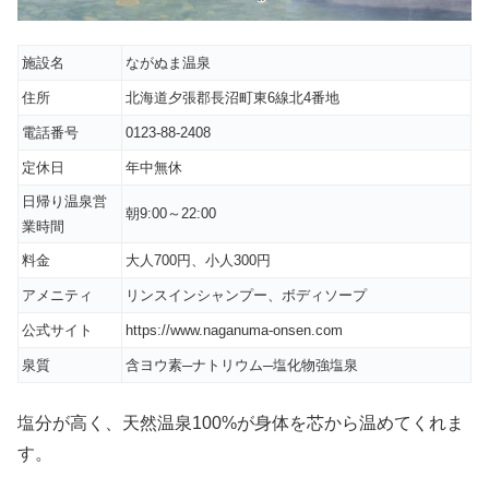
施設名
ながぬま温泉
住所
北海道夕張郡長沼町東6線北4番地
電話番号
0123-88-2408
定休日
年中無休
日帰り温泉営
朝9:00～22:00
業時間
料金
大人700円、小人300円
アメニティ
リンスインシャンプー、ボディソープ
公式サイト
https://www.naganuma-onsen.com
泉質
含ヨウ素─ナトリウム─塩化物強塩泉
塩分が高く、天然温泉100%が身体を芯から温めてくれま
す。