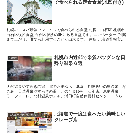
で食べられる定食食堂(地図付き)
札幌のコスパ最強ワンコインで食べられる食堂 札幌 白石区 札幌市
白石区役所食堂 白石区役所の6Fにある食堂です。エレベーターで6階
まで上がり、誰でも利用することが出来ます。 住所:北海道札幌市白
石区南郷通1丁目南8-...
札幌市内近郊で泉質バツグンな日
札幌市
帰り温泉６選
天然温泉やすらぎの湯 北のたまゆら 桑園、札幌あいの里温泉 な
ごみ、天然温泉やすらぎの湯 北のたまゆら 江別店、恵庭温泉
ラ・フォーレ、北村温泉ホテル、浦臼町自然休養村センター うらう
す温泉
北海道で一度は食べたい美味しい
後志エリア(小樽、余市、ニセコ･･･)
クレープ店