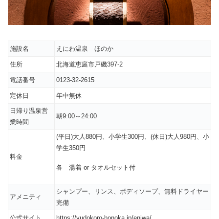
施設名
えにわ温泉 ほのか
住所
北海道恵庭市戸磯397-2
電話番号
0123-32-2615
定休日
年中無休
日帰り温泉営
朝9:00～24:00
業時間
(平日)大人880円、小学生300円、(休日)大人980円、小
学生350円
料金
各 湯着 or タオルセット付
シャンプー、リンス、ボディソープ、無料ドライヤー
アメニティ
完備
公式サイト
https://yudokoro-honoka.jp/eniwa/