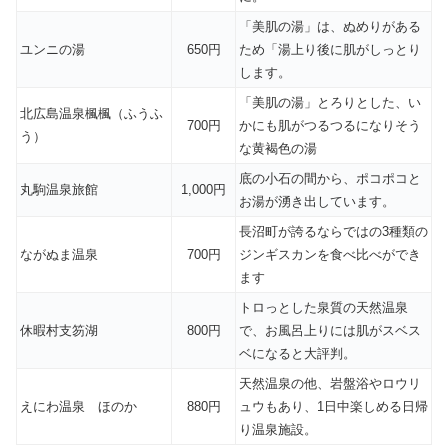
「美肌の湯」は、ぬめりがある
ユンニの湯
650円
ため「湯上り後に肌がしっとり
します。
「美肌の湯」とろりとした、い
北広島温泉楓楓（ふうふ
700円
かにも肌がつるつるになりそう
う）
な黄褐色の湯
底の小石の間から、ポコポコと
丸駒温泉旅館
1,000円
お湯が湧き出しています。
長沼町が誇るならではの3種類の
ながぬま温泉
700円
ジンギスカンを食べ比べができ
ます
トロっとした泉質の天然温泉
休暇村支笏湖
800円
で、お風呂上りには肌がスベス
ベになると大評判。
天然温泉の他、岩盤浴やロウリ
えにわ温泉 ほのか
880円
ュウもあり、1日中楽しめる日帰
り温泉施設。