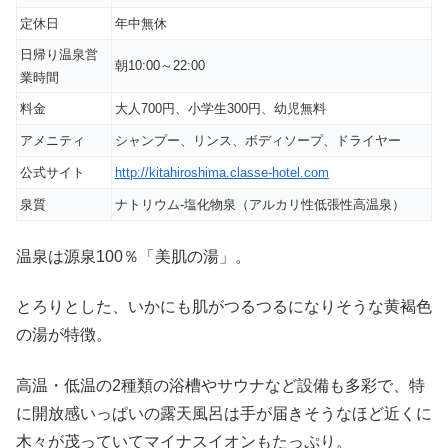
定休日
年中無休
日帰り温泉営
朝10:00～22:00
業時間
料金
大人700円、小学生300円、幼児無料
アメニティ
シャンプー、リンス、ボディソープ、ドライヤー
公式サイト
http://kitahiroshima.classe-hotel.com
泉質
ナトリウム-塩化物泉（アルカリ性低張性高温泉）
温泉は源泉100％「美肌の湯」。
とろりとした、いかにも肌がつるつるになりそうな黄褐色
の湯が特徴。
高温・低温の2種類の浴槽やサウナなど設備も多彩で、特
に開放感いっぱいの露天風呂は手が届きそうなほど近くに
木々が茂っていてマイナスイオンもたっぷり。