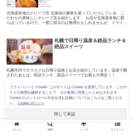
北海道各地のクレープ店 北海道の素材を使っていたりしている、こ
だわりの美味しいクレープ店を紹介します。 お店が北海道各地に散
らばっているので、一度に回るのは無理かもしれませんが、ドライブ
のついでに。 苫小牧のクレープ 究極のクレープ ...
札幌で日帰り温泉＆絶品ランチ＆
札幌市
絶品スイーツ
札幌市内でオススメな日帰り温泉とお店を紹介しています。温泉で癒
されたあとは、絶品ランチ、絶品スイーツでお腹も大満足！！
プライバシーと Cookie: このサイトは Cookie を使用しています。このサ
イトの使用を継続することで、その使用に同意したとみなされます。
スポンサーリンク
Cookie のコントロール方法を含む詳細についてはこちらをご覧くださ
い。
Cookie ポリシー
石狩空知と近郊でコスパ最強の日帰り温
泉７選
ホーム
検索
トップ
サイドバー