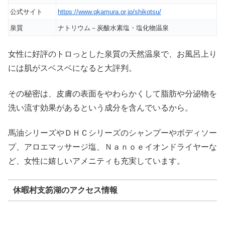
公式サイト
https://www.qkamura.or.jp/shikotsu/
泉質
ナトリウム－炭酸水素塩・塩化物温泉
女性に好評のトロっとした泉質の天然温泉で、お風呂上り
には肌がスベスベになると大評判。
その秘密は、皮膚の表面をやわらかくして脂肪や分泌物を
洗い流す効果があるという成分を含んでいるから。
馬油シリーズやＤＨＣシリーズのシャンプーやボディソー
プ、アロエマッサージ塩、Ｎａｎｏｅイオンドライヤーな
ど、女性に嬉しいアメニティも充実しています。
休暇村支笏湖のアクセス情報