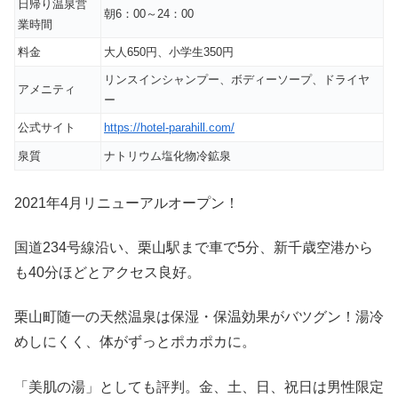
日帰り温泉営
朝6：00～24：00
業時間
料金
大人650円、小学生350円
リンスインシャンプー、ボディーソープ、ドライヤ
アメニティ
ー
公式サイト
https://hotel-parahill.com/
泉質
ナトリウム塩化物冷鉱泉
2021年4月リニューアルオープン！
国道234号線沿い、栗山駅まで車で5分、新千歳空港から
も40分ほどとアクセス良好。
栗山町随一の天然温泉は保湿・保温効果がバツグン！湯冷
めしにくく、体がずっとポカポカに。
「美肌の湯」としても評判。金、土、日、祝日は男性限定