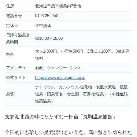
住所
北海道千歳市幌美内7番地
電話番号
0123-25-2341
定休日
年中無休
日帰り温泉営
朝10:00～15:00
業時間
大人1,000円、小学生500円、3歳以上200円、3歳未満
料金
無料
アメニティ
石鹸、シャンプー･リンス
公式サイト
https://www.marukoma.co.jp
ナトリウム・カルシウム-塩化物・炭酸水素塩・硫酸
泉質
塩泉（旧泉質名：含土類・石膏-食塩泉）（中性低張
性高温泉）
支笏湖北西の畔にたたずむ一軒宿「丸駒温泉旅館」。
全国的にも珍しい足元湧出という点。底に敷き詰められた