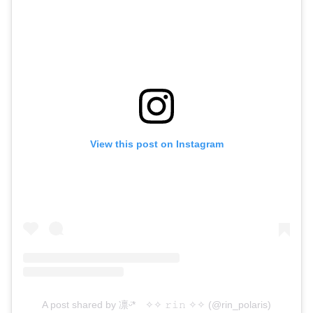
View this post on Instagram
A post shared by 凛ᵕ̈* ✧✧ 𝚛𝚒𝚗 ✧✧ (@rin_polaris)