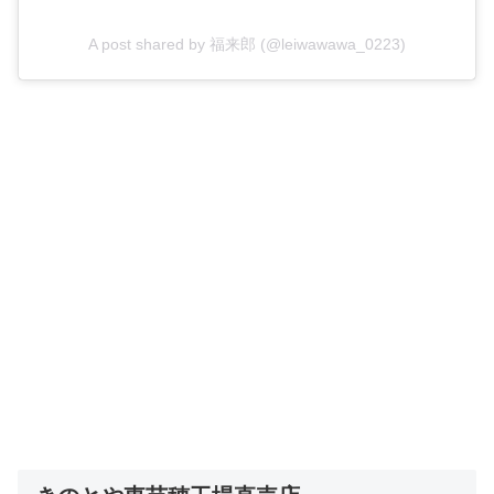
A post shared by 福来郎 (@leiwawawa_0223)