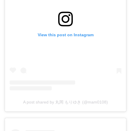
View this post on Instagram
A post shared by 丸岡 もりゆき (@mam0108)