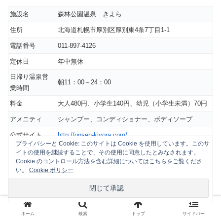
施設名
森林公園温泉 きよら
住所
北海道札幌市厚別区厚別東4条7丁目1-1
電話番号
011-897-4126
定休日
年中無休
日帰り温泉営
朝11：00～24：00
業時間
料金
大人480円、小学生140円、幼児（小学生未満）70円
アメニティ
シャンプー、コンディショナー、ボディソープ
公式サイト
http://onsen-kiyora.com/
プライバシーと Cookie: このサイトは Cookie を使用しています。このサ
ナトリウム－炭酸水素塩・塩化物泉（低張性アルカ
イトの使用を継続することで、その使用に同意したとみなされます。
泉質
Cookie のコントロール方法を含む詳細についてはこちらをご覧くださ
リ性温泉）
い。
Cookie ポリシー
「森林公園温泉 きよら」は、源泉掛け流しのモール温泉
を銭湯料金で楽しめるスーパー銭湯と家族風呂が併設され
た日帰り温泉施設です。
ホーム
検索
トップ
サイドバー