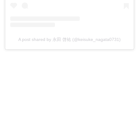
A post shared by 永田 啓祐 (@keisuke_nagata0731)