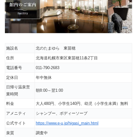
施設名
北のたまゆら 東苗穂
住所
北海道札幌市東区東苗穂11条2丁目
電話番号
011-790-2683
定休日
年中無休
日帰り温泉営
朝8:00～翌1:00
業時間
料金
大人480円、小学生140円、幼児（小学生未満）無料
アメニティ
シャンプー、ボディーソープ
公式サイト
https://www.e-u.jp/higasi_main.html
泉質
調査中