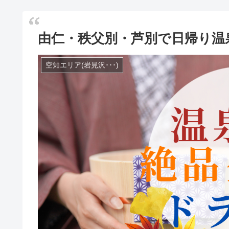
由仁・秩父別・芦別で日帰り温
空知エリア(岩見沢･･･)