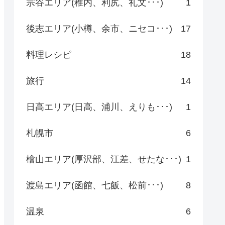
宗谷エリア(稚内、利尻、礼文･･･)
1
後志エリア(小樽、余市、ニセコ･･･)
17
料理レシピ
18
旅行
14
日高エリア(日高、浦川、えりも･･･)
1
札幌市
6
檜山エリア(厚沢部、江差、せたな･･･)
1
渡島エリア(函館、七飯、松前･･･)
8
温泉
6