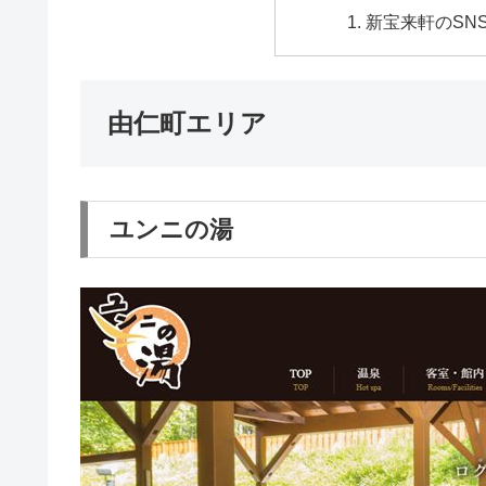
新宝来軒のSN
由仁町エリア
ユンニの湯