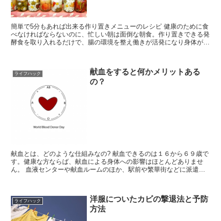
簡単で5分もあれば出来る作り置きメニューのレシピ 健康のために食
べなければならないのに、忙しい朝は面倒な朝食。作り置きできる発
酵食を取り入れるだけで、腸の環境を整え働きが活発になり身体が軽
くなります。 乳酸キャベツ ※...
献血をすると何かメリットある
ライフハック
の？
献血とは、どのような仕組みなの? 献血できるのは１６から６９歳で
す。健康な方ならば、献血による身体への影響はほとんどありませ
ん。 血液センターや献血ルームのほか、駅前や繁華街などに派遣さ
れるバス型の移動採血車で行われています...
洋服についたカビの撃退法と予防
ライフハック
方法