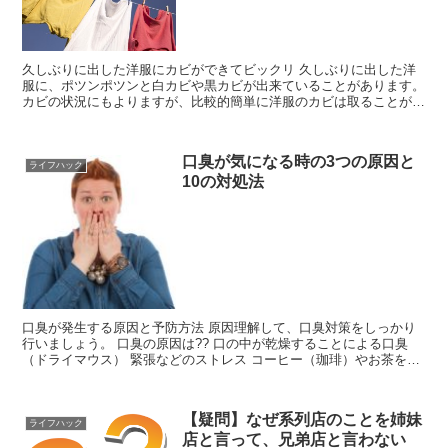
久しぶりに出した洋服にカビができてビックリ 久しぶりに出した洋
服に、ポツンポツンと白カビや黒カビが出来ていることがあります。
カビの状況にもよりますが、比較的簡単に洋服のカビは取ることがで
きます。 洋服についたカビ取り方法のコ...
口臭が気になる時の3つの原因と
ライフハック
10の対処法
口臭が発生する原因と予防方法 原因理解して、口臭対策をしっかり
行いましょう。 口臭の原因は?? 口の中が乾燥することによる口臭
（ドライマウス） 緊張などのストレス コーヒー（珈琲）やお茶を飲
んだから 甘いものを食べたから タバ...
【疑問】なぜ系列店のことを姉妹
ライフハック
店と言って、兄弟店と言わない