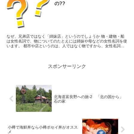
の??
なぜ、兄弟店ではなく「姉妹店」というのでしょうか 物・建物・船
は女性名詞で、物についてのたとえには姉妹や母などの女性名詞を使
います。 都市や店というのは、人ではなく物ですから、女性名詞を
使って「姉妹都市」、「姉妹店」となります。...
スポンサーリンク
北海道富良野への旅-2 「北の国から」
石の家
小樽で海鮮丼なら小樽ポセイ丼がオスス
メ