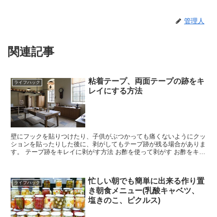
管理人
関連記事
粘着テープ、両面テープの跡をキ
ライフハック
レイにする方法
壁にフックを貼りつけたり、子供がぶつかっても痛くないようにクッ
ションを貼ったりした後に、剥がしてもテープ跡が残る場合がありま
す。 テープ跡をキレイに剥がす方法 お酢を使って剥がす お酢をキッ
チンペーパーなどに充分浸してから、テ...
忙しい朝でも簡単に出来る作り置
ライフハック
き朝食メニュー(乳酸キャベツ、
塩きのこ、ピクルス)