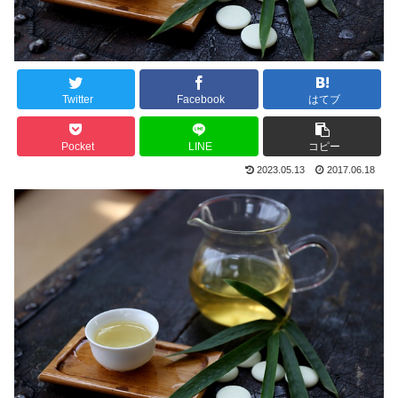
Twitter
Facebook
はてブ
Pocket
LINE
コピー
2023.05.13
2017.06.18