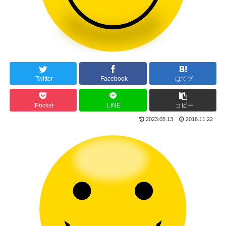
Twitter
Facebook
はてブ
Pocket
LINE
コピー
2023.05.13
2016.11.22