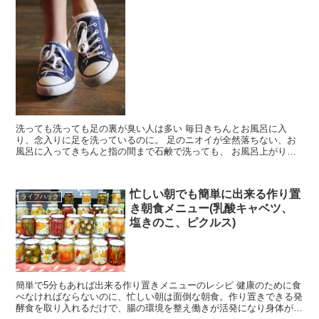
洗っても洗っても足の裏が臭い人は多い 毎日きちんとお風呂に入
り、念入りに足を洗っているのに。 足のニオイが全然落ちない、お
風呂に入ってきちんと指の間まで石鹸で洗っても、 お風呂上がりに
足を嗅ぐと臭い。 足のにおいの原因を分析 足...
忙しい朝でも簡単に出来る作り置
ライフハック
き朝食メニュー(乳酸キャベツ、
塩きのこ、ピクルス)
簡単で5分もあれば出来る作り置きメニューのレシピ 健康のために食
べなければならないのに、忙しい朝は面倒な朝食。作り置きできる発
酵食を取り入れるだけで、腸の環境を整え働きが活発になり身体が軽