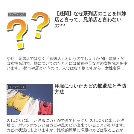
くなります。 乳酸キャベツ ※...
【疑問】なぜ系列店のことを姉妹
ライフハック
店と言って、兄弟店と言わない
の??
なぜ、兄弟店ではなく「姉妹店」というのでしょうか 物・建物・船
は女性名詞で、物についてのたとえには姉妹や母などの女性名詞を使
います。 都市や店というのは、人ではなく物ですから、女性名詞を
使って「姉妹都市」、「姉妹店」となります。...
洋服についたカビの撃退法と予防
ライフハック
方法
久しぶりに出した洋服にカビができてビックリ 久しぶりに出した洋
服に、ポツンポツンと白カビや黒カビが出来ていることがあります。
カビの状況にもよりますが、比較的簡単に洋服のカビは取ることがで