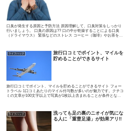
口臭が発生する原因と予防方法 原因理解して、口臭対策をしっかり
行いましょう。 口臭の原因は?? 口の中が乾燥することによる口臭
（ドライマウス） 緊張などのストレス コーヒー（珈琲）やお茶を飲
んだから 甘いものを食べたから タバ...
旅行口コミでポイント、マイルを
ライフハック
貯めることができるサイト
旅行口コミでポイント、マイルを貯めることができるサイト フォー
トラベル 1口コミあたりのマイル付与数が多いのが魅力です。クチコ
ミの文章が100文字以上で写真が1枚以上含まれることが条件となっ
ています。 ホテルの口コミ1...
洗っても足の裏のニオイが気にな
ライフハック
る人に「重曹足湯」が効果アリ!!