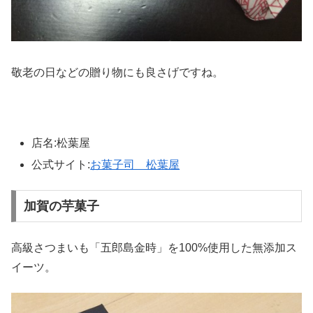
敬老の日などの贈り物にも良さげですね。
店名:松葉屋
公式サイト:
お菓子司 松葉屋
加賀の芋菓子
高級さつまいも「五郎島金時」を100%使用した無添加ス
イーツ。