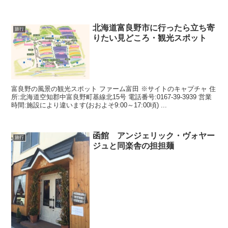
す。 道の駅には、松前町の歴史を物語る看板...
北海道富良野市に行ったら立ち寄
旅行
りたい見どころ・観光スポット
富良野の風景の観光スポット ファーム富田 ※サイトのキャプチャ 住
所:北海道空知郡中富良野町基線北15号 電話番号:0167-39-3939 営業
時間:施設により違います(おおよそ9:00～17:00頃) ...
函館 アンジェリック・ヴォヤー
旅行
ジュと同楽舎の担担麺