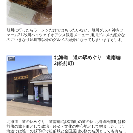
旭川に行ったらラーメンだけではもったいない。旭川グルメ 神内フ
ァーム21 砂川ハイウェイオアシス限定メニュー 旭川グルメの紹介な
のにいきなり旭川市以外のグルメの紹介になってしまいますが、札幌
から旭川、旭川から札幌へ向かうときに道央道...
北海道 道の駅めぐり 道南編
旅行
2(松前町)
北海道 道の駅めぐり 道南編2は松前町の道の駅 北海道松前町は松
前藩の城下町として政治・経済・文化の中心地として栄ました。 北
海道では唯一の城下町で松前城と全国屈指の桜の名所としても有名で