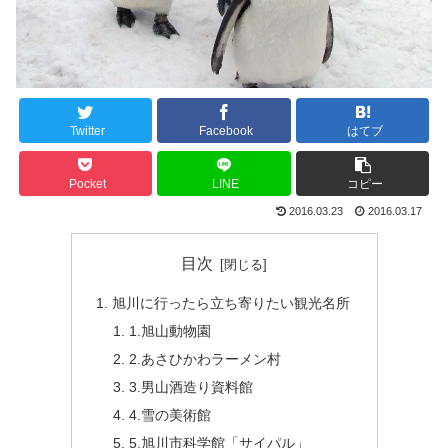
Twitter
Facebook
はてブ
Pocket
LINE
コピー
2016.03.23
2016.03.17
目次
旭川に行ったら立ち寄りたい観光名所
1.旭山動物園
2.あさひかわラーメン村
3.男山酒造り資料館
4.雪の美術館
5.旭川市科学館「サイパル」