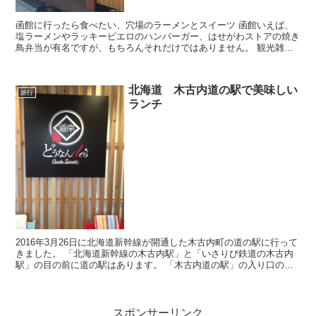
函館に行ったら食べたい、穴場のラーメンとスイーツ 函館いえば、
塩ラーメンやラッキーピエロのハンバーガー、はせがわストアの焼き
鳥弁当が有名ですが、もちろんそれだけではありません。 観光雑誌
でも人気になりつつある、美味しい担担麺とスイーツの...
北海道 木古内道の駅で美味しい
旅行
ランチ
2016年3月26日に北海道新幹線が開通した木古内町の道の駅に行って
きました。 「北海道新幹線の木古内駅」と「いさりび鉄道の木古内
駅」の目の前に道の駅はあります。 「木古内道の駅」の入り口のキ
ーコ 木古内道の駅にある「どう...
スポンサーリンク