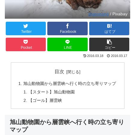
sharonang
/ Pixabay
Twitter
Facebook
はてブ
Pocket
LINE
コピー
2016.03.18
2016.03.17
目次
旭山動物園から層雲峡へ行く時の立ち寄りマップ
【スタート】旭山動物園
【ゴール】層雲峡
旭山動物園から層雲峡へ行く時の立ち寄り
マップ