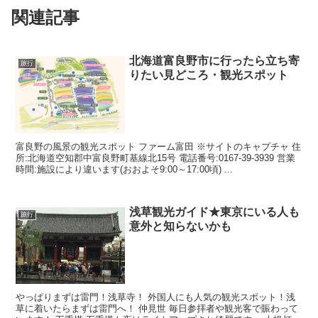
関連記事
北海道富良野市に行ったら立ち寄
旅行
りたい見どころ・観光スポット
富良野の風景の観光スポット ファーム富田 ※サイトのキャプチャ 住
所:北海道空知郡中富良野町基線北15号 電話番号:0167-39-3939 営業
時間:施設により違います(おおよそ9:00～17:00頃) ...
浅草観光ガイド★東京にいる人も
旅行
意外と知らないかも
やっぱりまずは雷門！浅草寺！ 外国人にも人気の観光スポット！浅
草に着いたらまずは雷門へ！ 仲見世 毎日参拝者や観光客で賑わって