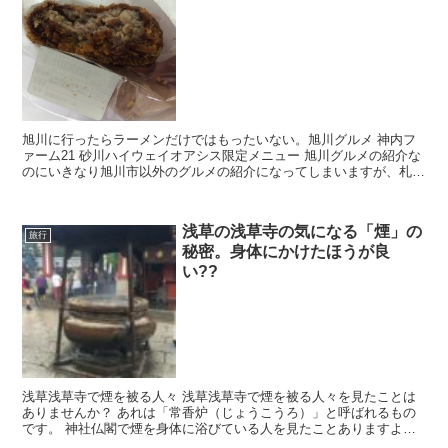
旭川に行ったらラーメンだけではもったいない。旭川グルメ 神内フ
ァーム21 砂川ハイウェイオアシス限定メニュー 旭川グルメの紹介な
のにいきなり旭川市以外のグルメの紹介になってしまいますが、札幌
から旭川、旭川から札幌へ向かうときに道央道...
浅草の浅草寺の気になる「煙」の
旅行
秘密。身体にかけたほうが良
い??
浅草浅草寺で煙を被る人々 浅草浅草寺で煙を被る人々を見たことは
ありませんか？ あれは「常香炉（じょうこうろ）」と呼ばれるもの
です。 神社仏閣で煙を身体に浴びている人を見たことありますよ
ね。その謎を説明します。 浅草のランドマーク・...