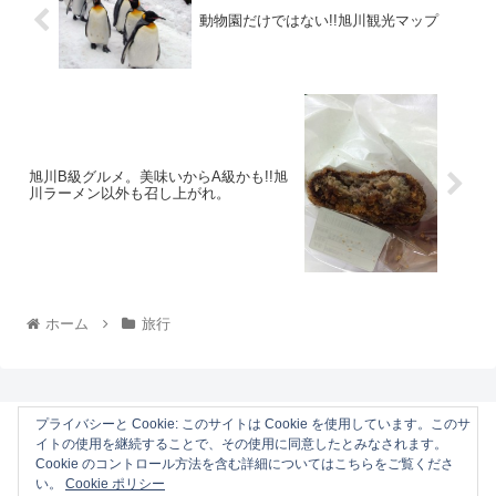
動物園だけではない!!旭川観光マップ
旭川B級グルメ。美味いからA級かも!!旭
川ラーメン以外も召し上がれ。
ホーム
旅行
プライバシーと Cookie: このサイトは Cookie を使用しています。このサ
イトの使用を継続することで、その使用に同意したとみなされます。
らいふらいぶ-LifeLive-
Cookie のコントロール方法を含む詳細についてはこちらをご覧くださ
い。
Cookie ポリシー