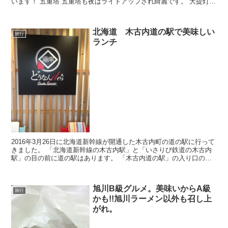
います！ 五重塔 五重塔も夜はライトアップされ綺麗です。 大提灯
志ん橋大提灯 こ...
北海道 木古内道の駅で美味しい
旅行
ランチ
2016年3月26日に北海道新幹線が開通した木古内町の道の駅に行って
きました。 「北海道新幹線の木古内駅」と「いさりび鉄道の木古内
駅」の目の前に道の駅はあります。 「木古内道の駅」の入り口のキ
ーコ 木古内道の駅にある「どう...
旭川B級グルメ。美味いからA級
旅行
かも!!旭川ラーメン以外も召し上
がれ。