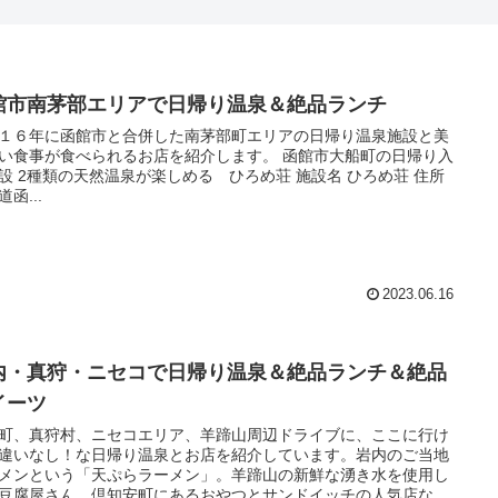
館市南茅部エリアで日帰り温泉＆絶品ランチ
１６年に函館市と合併した南茅部町エリアの日帰り温泉施設と美
い食事が食べられるお店を紹介します。 函館市大船町の日帰り入
 2種類の天然温泉が楽しめる ひろめ荘 施設名 ひろめ荘 住所
函...
2023.06.16
内・真狩・ニセコで日帰り温泉＆絶品ランチ＆絶品
イーツ
町、真狩村、ニセコエリア、羊蹄山周辺ドライブに、ここに行け
違いなし！な日帰り温泉とお店を紹介しています。岩内のご当地
メンという「天ぷらラーメン」。羊蹄山の新鮮な湧き水を使用し
豆腐屋さん。倶知安町にあるおやつとサンドイッチの人気店など