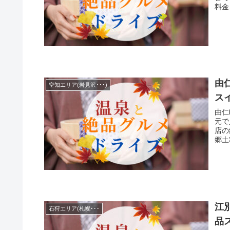
料金.
由
空知エリア(岩見沢･･･)
ス
由仁
元で
店の
郷土
メニ
江
石狩エリア(札幌･･･
品