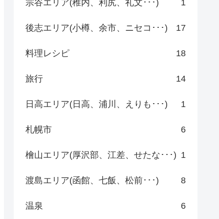
宗谷エリア(稚内、利尻、礼文･･･)
1
後志エリア(小樽、余市、ニセコ･･･)
17
料理レシピ
18
旅行
14
日高エリア(日高、浦川、えりも･･･)
1
札幌市
6
檜山エリア(厚沢部、江差、せたな･･･)
1
渡島エリア(函館、七飯、松前･･･)
8
温泉
6