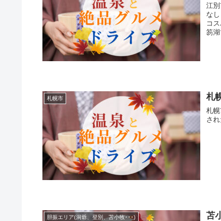
江別
なし
コス
笏湖
メな
札
札幌市
札幌
され
苫
胆振エリア(洞爺、登別、苫小牧･･･)