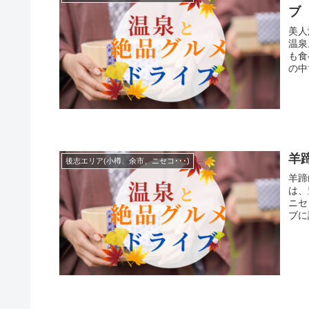
ブ
美人
温泉。 安くてボリューム満点な苫小牧、白
も食
の中
羊
後志エリア(小樽、余市、ニセコ･･･)
羊蹄
は、
ニセ
ブに