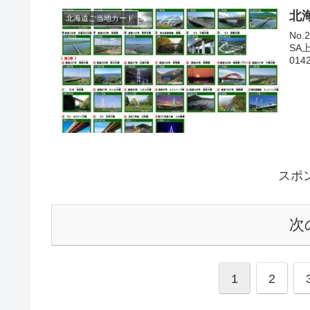
北
北海道ご当地カード
No.
SA上り
スポ
次
1
2