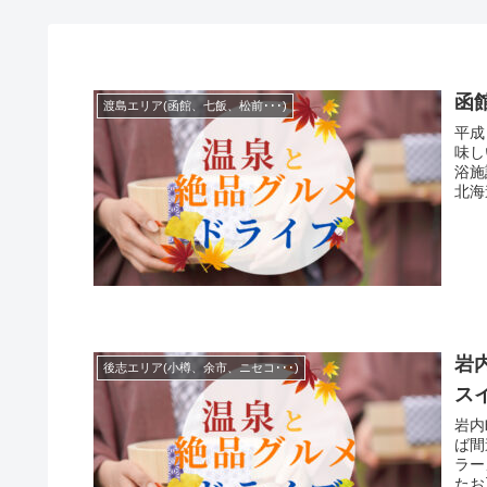
函
渡島エリア(函館、七飯、松前･･･)
平成
味し
浴施設
北海道
岩
後志エリア(小樽、余市、ニセコ･･･)
ス
岩内
ば間
ラー
たお