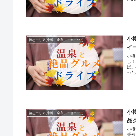
各エ
いま
小
後志エリア(小樽、余市、ニセコ･･･)
イ
小樽
し！
ば」
った
小
後志エリア(小樽、余市、ニセコ･･･)
品
小樽温泉 オスパ 
番号 0134-2