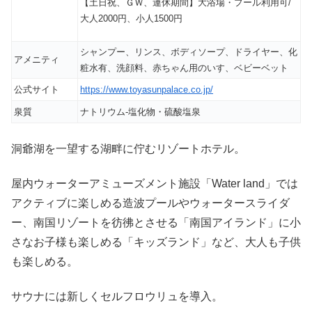
【土日祝、ＧＷ、連休期間】大浴場・プール利用可/
大人2000円、小人1500円
シャンプー、リンス、ボディソープ、ドライヤー、化
アメニティ
粧水有、洗顔料、赤ちゃん用のいす、ベビーベット
公式サイト
https://www.toyasunpalace.co.jp/
泉質
ナトリウム-塩化物・硫酸塩泉
洞爺湖を一望する湖畔に佇むリゾートホテル。
屋内ウォーターアミューズメント施設「Water land」では
アクティブに楽しめる造波プールやウォータースライダ
ー、南国リゾートを彷彿とさせる「南国アイランド」に小
さなお子様も楽しめる「キッズランド」など、大人も子供
も楽しめる。
サウナには新しくセルフロウリュを導入。