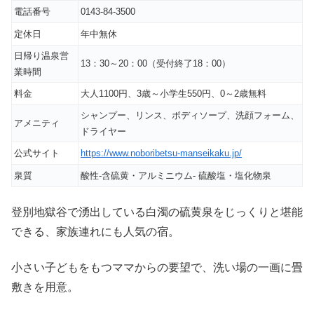
電話番号
0143-84-3500
定休日
年中無休
日帰り温泉営
13：30～20：00（受付終了18：00）
業時間
料金
大人1100円、3歳～小学生550円、0～2歳無料
シャンプー、リンス、ボディソープ、洗顔フォーム、
アメニティ
ドライヤー
公式サイト
https://www.noboribetsu-manseikaku.jp/
泉質
酸性-含硫黄・アルミニウム- 硫酸塩・塩化物泉
登別地獄谷で湧出している白濁の硫黄泉をじっくりと堪能
できる、家族連れにも人気の宿。
小さい子どもをもつママからの要望で、洗い場の一画に畳
敷きを用意。