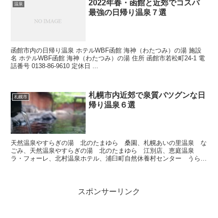
2022年春・函館と近郊でコスパ
温泉
最強の日帰り温泉７選
函館市内の日帰り温泉 ホテルWBF函館 海神（わたつみ）の湯 施設
名 ホテルWBF函館 海神（わたつみ）の湯 住所 函館市若松町24-1 電
話番号 0138-86-9610 定休日 ...
札幌市内近郊で泉質バツグンな日
札幌市
帰り温泉６選
天然温泉やすらぎの湯 北のたまゆら 桑園、札幌あいの里温泉 な
ごみ、天然温泉やすらぎの湯 北のたまゆら 江別店、恵庭温泉
ラ・フォーレ、北村温泉ホテル、浦臼町自然休養村センター うらう
す温泉
スポンサーリンク