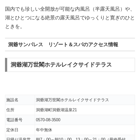
国内でも珍しい全開放が可能な内風呂（半露天風呂）や、
湖とひとつになる絶景の露天風呂でゆっくりと寛ぎのひと
ときを。
洞爺サンパレス リゾート＆スパのアクセス情報
洞爺湖万世閣ホテルレイクサイドテラス
施設名
洞爺湖万世閣ホテルレイクサイドテラス
住所
洞爺湖町洞爺湖温泉21
電話番号
0570-08-3500
定休日
年中無休
日帰り温泉営
朝7：00～朝10：00、13：00～21：00（最終受付