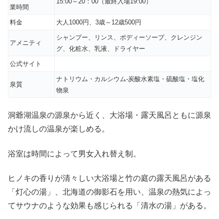
15:00～20：00（最終入場19:00）
業時間
料金
大人1000円、3歳～12歳500円
シャンプー、リンス、ボディーソープ、クレンジン
アメニティ
グ、化粧水、乳液、ドライヤー
公式サイト
ナトリウム・カルシウム-炭酸水素塩・硫酸塩・塩化
泉質
物泉
洞爺湖温泉の源泉から近く、大浴場・露天風呂ともに源泉
かけ流しの温泉が楽しめる。
浴室は時間によって男女入れ替え制。
ヒノキの香りが清々しい大浴場と竹の庭の露天風呂がある
「灯心の湯」、北海道の御影石を用い、温泉の熱気によっ
てサウナのような効果も感じられる「清水の湯」がある。