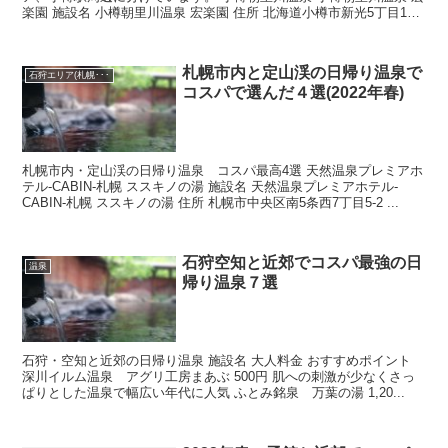
楽園 施設名 小樽朝里川温泉 宏楽園 住所 北海道小樽市新光5丁目18
番2号 ...
札幌市内と定山渓の日帰り温泉で
石狩エリア(札幌･･･
コスパで選んだ４選(2022年春)
札幌市内・定山渓の日帰り温泉 コスパ最高4選 天然温泉プレミアホ
テル-CABIN-札幌 ススキノの湯 施設名 天然温泉プレミアホテル-
CABIN-札幌 ススキノの湯 住所 札幌市中央区南5条西7丁目5-2 ...
石狩空知と近郊でコスパ最強の日
温泉
帰り温泉７選
石狩・空知と近郊の日帰り温泉 施設名 大人料金 おすすめポイント
深川イルム温泉 アグリ工房まあぶ 500円 肌への刺激が少なくさっ
ぱりとした温泉で幅広い年代に人気 ふとみ銘泉 万葉の湯 1,20...