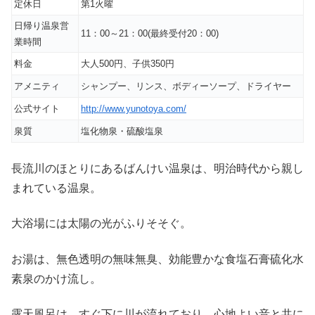
定休日
第1火曜
日帰り温泉営
11：00～21：00(最終受付20：00)
業時間
料金
大人500円、子供350円
アメニティ
シャンプー、リンス、ボディーソープ、ドライヤー
公式サイト
http://www.yunotoya.com/
泉質
塩化物泉・硫酸塩泉
長流川のほとりにあるばんけい温泉は、明治時代から親し
まれている温泉。
大浴場には太陽の光がふりそそぐ。
お湯は、無色透明の無味無臭、効能豊かな食塩石膏硫化水
素泉のかけ流し。
露天風呂は、すぐ下に川が流れており、心地よい音と共に