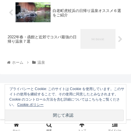
白老町虎杖浜の日帰り温泉オススメ６選
をご紹介
2022年春・函館と近郊でコスパ最強の日
帰り温泉７選
ホーム
温泉
プライバシーと Cookie: このサイトは Cookie を使用しています。このサ
イトの使用を継続することで、その使用に同意したとみなされます。
らいふらいぶ-LifeLive-
Cookie のコントロール方法を含む詳細についてはこちらをご覧くださ
い。
Cookie ポリシー
プライバシーポリシー・免責事
問い合わせ
項
© 2015 らいふらいぶ-LifeLive-.
ホーム
検索
トップ
サイドバー