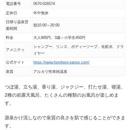
電話番号
0570-026574
定休日
年中無休
日帰り温泉営
朝10:00～20:00
業時間
料金
大人900円、3歳～小学生450円
シャンプー、リンス、ボディーソープ、化粧水、ドラ
アメニティ
イヤー
公式サイト
https://www.horohoro-sanso.com/
泉質
アルカリ性単純温泉
つぼ湯、立ち湯、香り湯、ジャクジー、打たせ湯、寝湯、
2種の岩露天風呂、たくさんの種類のお風呂が楽しめま
す。
源泉かけ流しなので泉質の良さを肌で感じることができま
す。