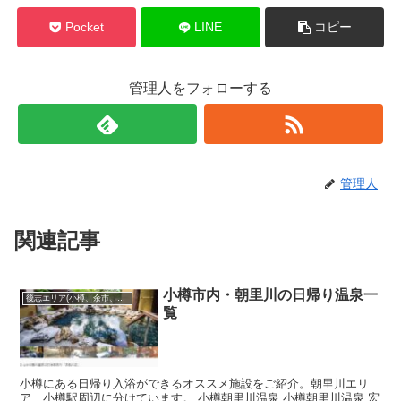
Pocket
LINE
コピー
管理人をフォローする
管理人
関連記事
小樽市内・朝里川の日帰り温泉一
後志エリア(小樽、余市、ニセコ･･･)
覧
小樽にある日帰り入浴ができるオススメ施設をご紹介。朝里川エリ
ア、小樽駅周辺に分けています。 小樽朝里川温泉 小樽朝里川温泉 宏