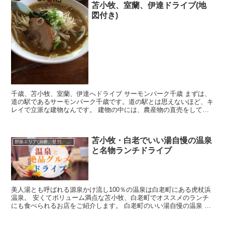
苫小牧、室蘭、伊達ドライブ(地
図付き)
千歳、苫小牧、室蘭、伊達へドライブ サーモンパーク千歳 まずは、
道の駅であるサーモンパーク千歳です。道の駅とは思えないほど、キ
レイで立派な建物なんです。 建物の中には、農産物の直売をしてい
たり、千歳らしいお土産を販売していたり、飲食店...
苫小牧・白老でいい湯自慢の温泉
胆振エリア(洞爺、登別、苫小牧･･･)
と名物ランチドライブ
美人湯とも呼ばれる源泉かけ流し100％の温泉は白老町にある虎杖浜
温泉。 安くてボリューム満点な苫小牧、白老町でオススメのランチ
にも食べられるお店をご紹介します。 白老町のいい湯自慢の温泉 北
海道の中でも豊富な湧出量と言われている白...