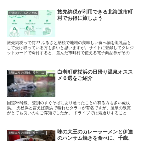
旅先納税が利用できる北海道市町
北海道のふるさと納税
村でお得に旅しよう
旅先納税って何?? ふるさと納税で地域の美味しい食べ物を返礼品と
して受け取っている方も多いと思いますが。サイトに登録してクレジ
ットカードで寄付すると、選んだ市町村で使える電子商品券がその場
で発行されます。 旅行で訪れる前に寄付し...
白老町虎杖浜の日帰り温泉オスス
胆振エリア(洞爺、登別、苫小牧･･･)
メ６選をご紹介
国道36号線、登別のすぐそばにあり通ったことの有る方も多い虎杖
浜。 虎杖浜と言えば前浜で獲れたタラコが有名ですが、温泉の泉質
がとても良いのをご存知でしたか。 ドライブでは素通りすることも
多い虎杖浜で、のんびり温泉を楽しんでみませんか...
味の大王のカレーラーメンと伊達
胆振エリア(洞爺、登別、苫小牧･･･)
のハンサム焼きを食べに、千歳、