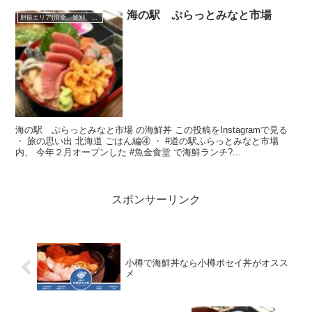
海の駅 ぷらっとみなと市場
胆振エリア(洞爺、登別、苫小牧･･･)
海の駅 ぷらっとみなと市場 の海鮮丼 この投稿をInstagramで見る
・ 旅の思い出 北海道 ごはん編④ ・ #道の駅ふらっとみなと市場
内、 今年２月オープンした #魚金食堂 で海鮮ランチ?...
スポンサーリンク
小樽で海鮮丼なら小樽ポセイ丼がオスス
メ