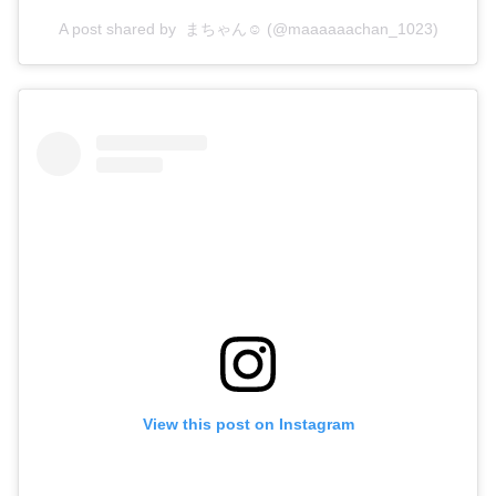
A post shared by ‪︎‬ ‪︎まちゃん☺︎ (@maaaaaachan_1023)
View this post on Instagram