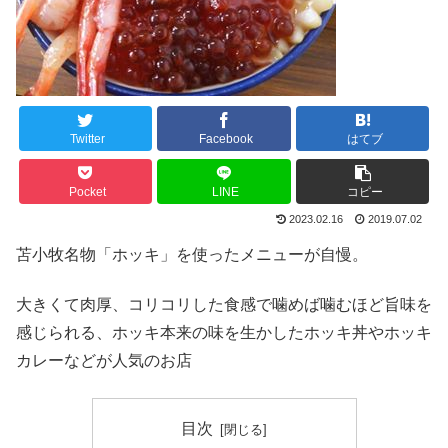
Twitter
Facebook
はてブ
Pocket
LINE
コピー
2023.02.16
2019.07.02
苫小牧名物「ホッキ」を使ったメニューが自慢。
大きくて肉厚、コリコリした食感で噛めば噛むほど旨味を
感じられる、ホッキ本来の味を生かしたホッキ丼やホッキ
カレーなどが人気のお店
目次