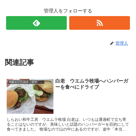
管理人をフォローする
管理人
関連記事
白老 ウエムラ牧場へハンバーガ
胆振エリア(洞爺、登別、苫小牧･･･)
ーを食べにドライブ
しらおい和牛工房 ウエムラ牧場 白老は、いつもは通過町で立ち寄
ることはないのですが、美味しいと話題のハンバーガーを目的にして
食べてきました。 牧場なので山の中にあるのですが、途中「本当に
道が合っているの??」と、不安になるほど奥に入...