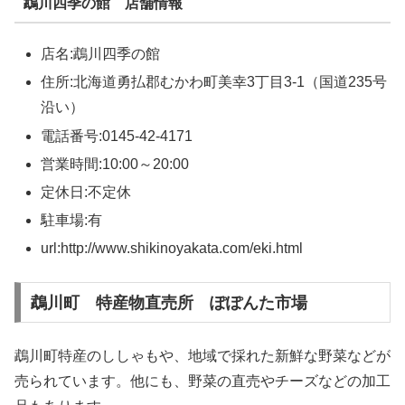
鵡川四季の館 店舗情報
店名:鵡川四季の館
住所:北海道勇払郡むかわ町美幸3丁目3-1（国道235号
沿い）
電話番号:0145-42-4171
営業時間:10:00～20:00
定休日:不定休
駐車場:有
url:http://www.shikinoyakata.com/eki.html
鵡川町 特産物直売所 ぽぽんた市場
鵡川町特産のししゃもや、地域で採れた新鮮な野菜などが
売られています。他にも、野菜の直売やチーズなどの加工